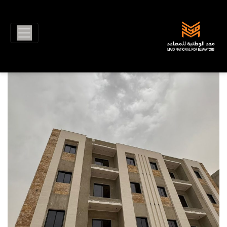
Ski
t
conten