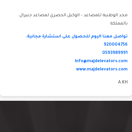
مجد الوطنية للمصاعد – الوكيل الحصري لمصاعد جنيرال
بالمملكة
تواصل معنا اليوم للحصول على استشارة مجانية.
920004756
0593989991
info@majdelevators.com
www.majdelevators.com
A.KH