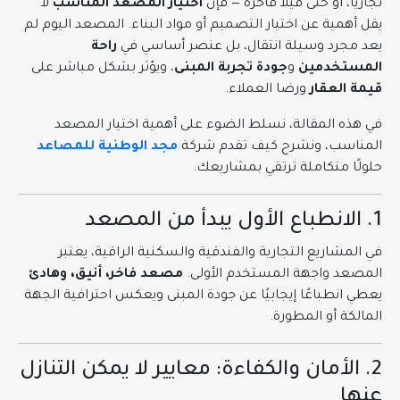
تجاريًا، أو حتى فيلا فاخرة — فإن
اختيار المصعد المناسب
لا
يقل أهمية عن اختيار التصميم أو مواد البناء. المصعد اليوم لم
يعد مجرد وسيلة انتقال، بل عنصر أساسي في
راحة
المستخدمين
و
جودة تجربة المبنى
، ويؤثر بشكل مباشر على
قيمة العقار
ورضا العملاء.
في هذه المقالة، نسلط الضوء على أهمية اختيار المصعد
المناسب، ونشرح كيف تقدم شركة
مجد الوطنية للمصاعد
حلولًا متكاملة ترتقي بمشاريعك.
1. الانطباع الأول يبدأ من المصعد
في المشاريع التجارية والفندقية والسكنية الراقية، يعتبر
المصعد واجهة المستخدم الأولى.
مصعد فاخر، أنيق، وهادئ
يعطي انطباعًا إيجابيًا عن جودة المبنى ويعكس احترافية الجهة
المالكة أو المطورة.
2. الأمان والكفاءة: معايير لا يمكن التنازل
عنها